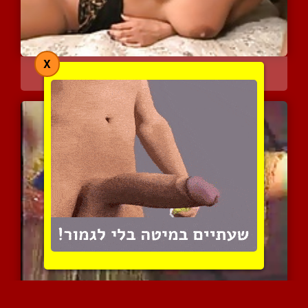
X
זנזונת רחוב נותנת אקט מט...
7201 צפיות
|
6 המלצות