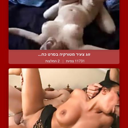
זוג צעיר מטורקיה בסרט כח...
11731 צפיות
|
2 המלצות