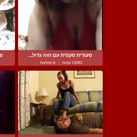
סעודית סקסית עם חזה גדול...
פא
12693 צפיות
|
6 המלצות