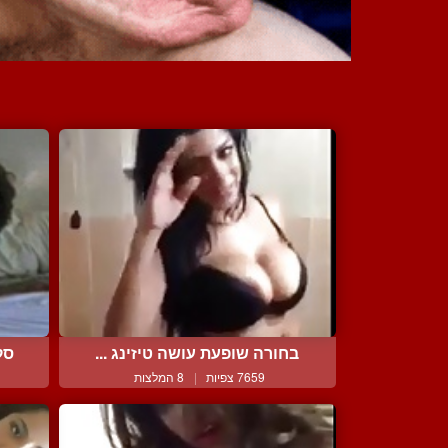
בחורה שופעת עושה טיזינג ...
סק
7659 צפיות
|
8 המלצות