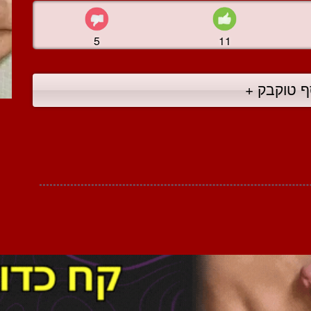
5
11
ף טוקבק +