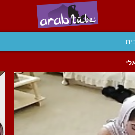
ית
לי