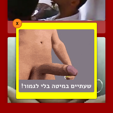
X
טורקיה מדהימה עם שדיים ג...
8861 צפיות
|
11 המלצות