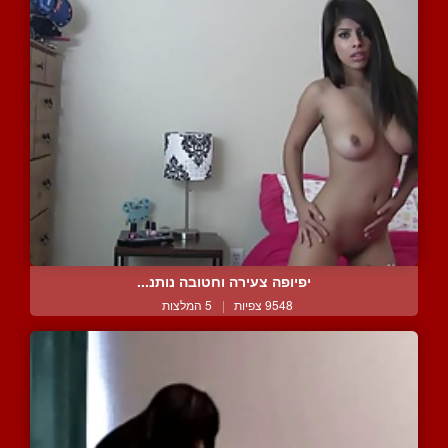
יפיופה צעירה וחטובה נותנ...
9548 צפיות
|
5 המלצות