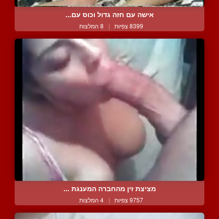
אישה עם חזה גדול וכוס עם...
8399 צפיות
|
8 המלצות
מציצת זין מהחברה המענגת ...
9757 צפיות
|
4 המלצות