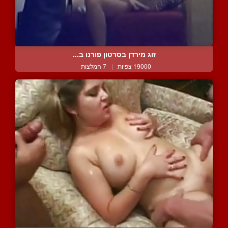
זוג מירדן בסרטון פורנו ב...
19000 צפיות
|
7 המלצות