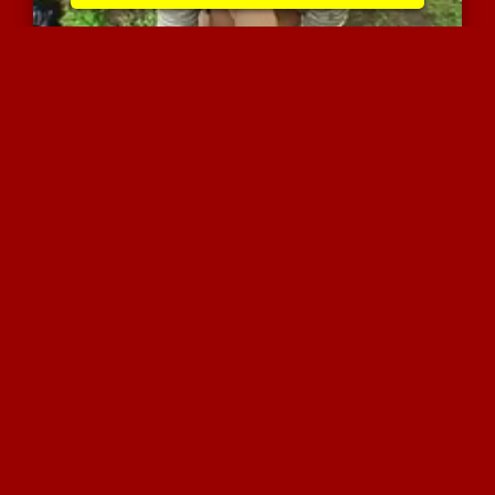
יפיופה מופתעת מההשפרצה ש...
7612 צפיות
|
4 המלצות