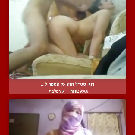
דוגי סטייל חזק על הספה ל...
9368 צפיות
|
6 המלצות