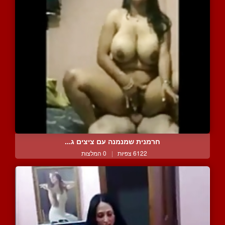
חרמנית שמנמנה עם ציצים ג...
6122 צפיות
|
0 המלצות