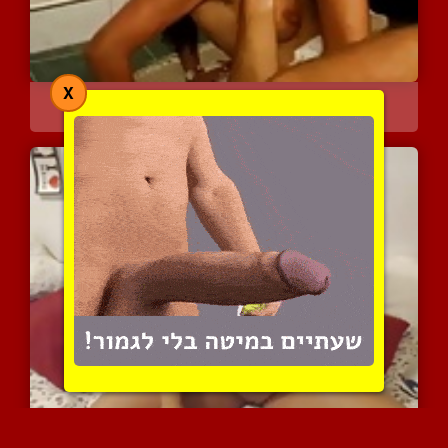
X
חדירה כפולה לערבייה נימפ...
13249 צפיות
|
13 המלצות