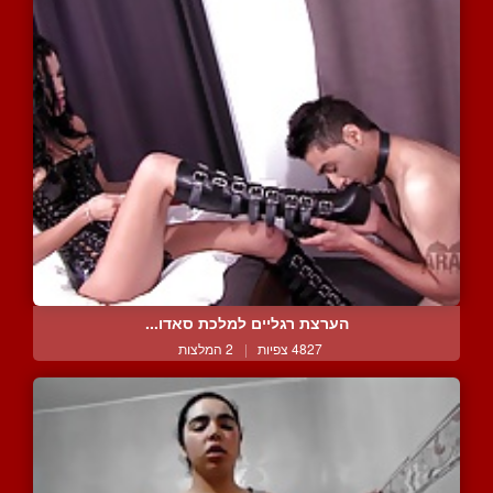
הערצת רגליים למלכת סאדו...
4827 צפיות
|
2 המלצות