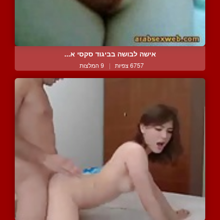
אישה לבושה בביגוד סקסי א...
6757 צפיות
|
9 המלצות