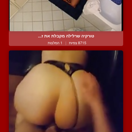
טורקיה שרלילה מקבלת את ז...
8715 צפיות
|
1 המלצות