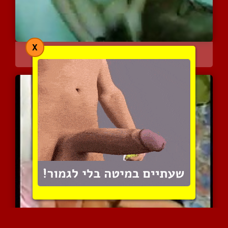
X
עירקאית צעירה מורידה את ...
6448 צפיות
|
6 המלצות