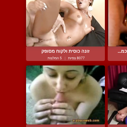
מ...
זונה כוסית ולקוח מסופק
8077 צפיות
|
5 המלצות