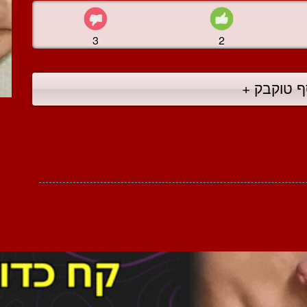
3
2
ף טוקבק +