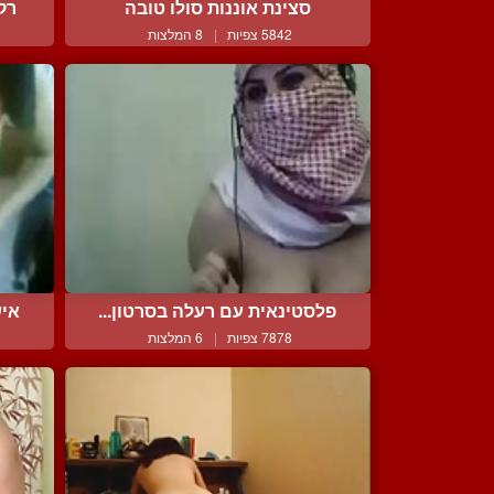
סצינת אוננות סולו טובה
רק
5842 צפיות
|
8 המלצות
פלסטינאית עם רעלה בסרטון...
איש
7878 צפיות
|
6 המלצות