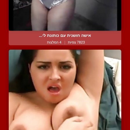
אישה חושנית עם כותונת לי...
7823 צפיות
|
4 המלצות