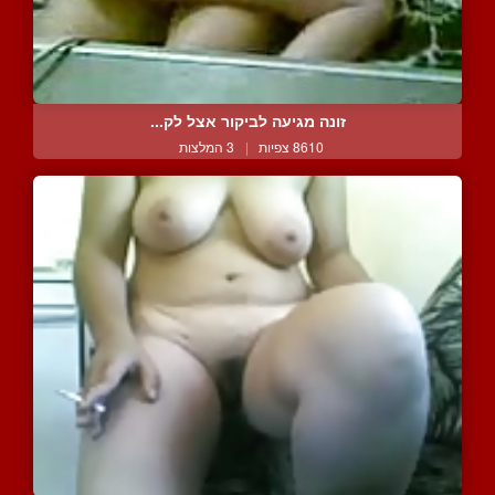
זונה מגיעה לביקור אצל לק...
8610 צפיות
|
3 המלצות