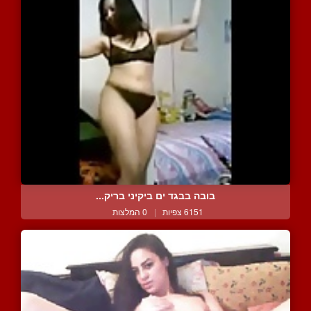
בובה בבגד ים ביקיני בריק...
6151 צפיות
|
0 המלצות