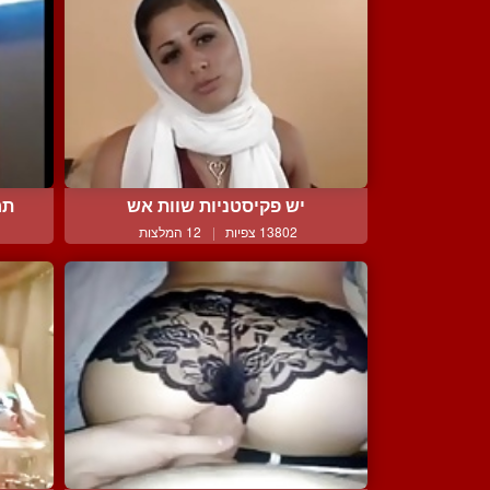
יש פקיסטניות שוות אש
תח
13802 צפיות
|
12 המלצות