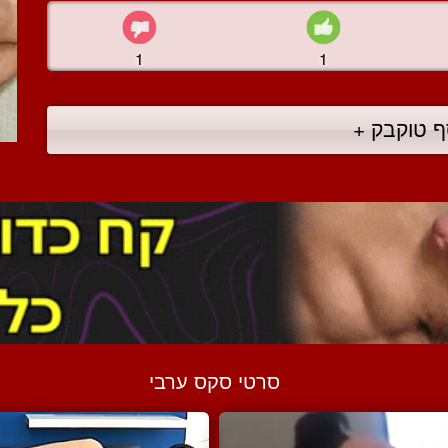
1
1
ף טוקבק +
סרטי סקס ערבי