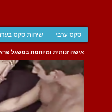
סקס ערבי
שיחות סקס בערב
אישה זנותית ומיוחמת במשגל פראי