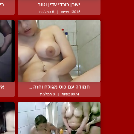
ישבן כורדי עדין וטוב
רי
13015 צפיות
|
8 המלצות
חמודה עם כוס מגולח וחזה ...
אי
8974 צפיות
|
3 המלצות