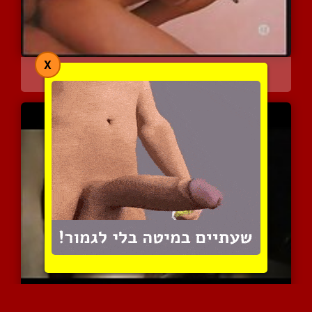
X
הסטודנטית השובבה שלא יכו...
6282 צפיות
|
1 המלצות