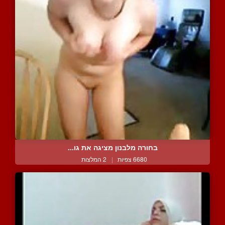
בחורה מלבנון מציגה את גו...
6680 צפיות
|
2 המלצות