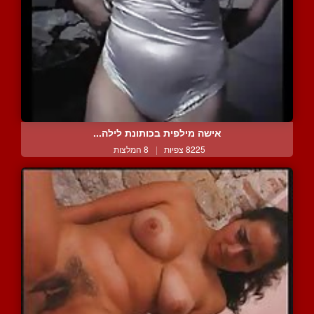
אישה מילפית בכותונת לילה...
8225 צפיות
|
8 המלצות