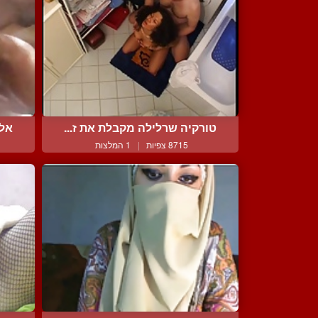
טורקיה שרלילה מקבלת את ז...
אלג
8715 צפיות
|
1 המלצות