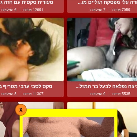
דה עלי מפסקת רגליים מו...
סעודית סקסית עם חזה גדו
7059 צפיות
|
7 המלצות
12691 צפיות
|
6 המלצות
צה נפלאה לבעל בר המזל...
סקס לסבי ערבי מטריף בין
5535 צפיות
|
0 המלצות
11307 צפיות
|
5 המלצות
X