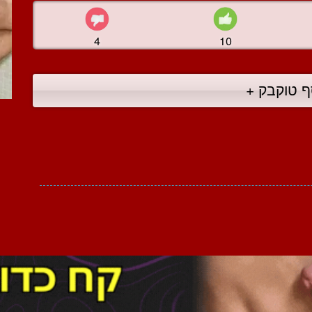
4
10
ף טוקבק +