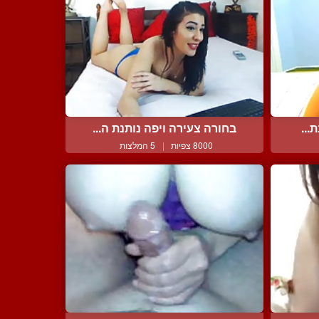
...
בחורה צעירה ויפה נותנת ה...
8000 צפיות
|
5 המלצות