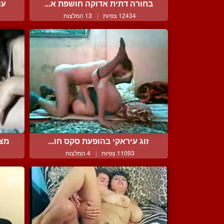
בחורה דתית אדוקה חושפת א...
עו
12434 צפיות
|
13 המלצות
זוג עיראקי בהופעת סקס חו...
מצי
11093 צפיות
|
4 המלצות