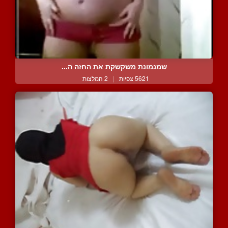
שמנמונת משקשקת את החזה ה...
5621 צפיות
|
2 המלצות