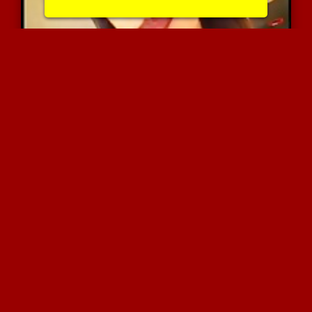
איראנית שווה בשלישייה עם...
9362 צפיות
|
8 המלצות