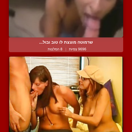
שרמוטה מוצצת לו טוב ובול...
9696 צפיות
|
8 המלצות