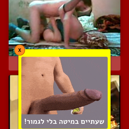
X
זוג עיראקי בהופעת סקס חו...
11093 צפיות
|
4 המלצות