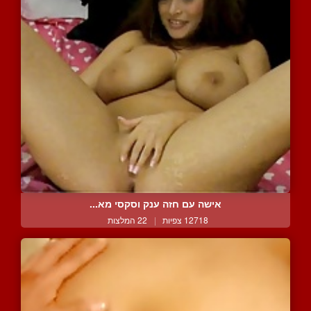
אישה עם חזה ענק וסקסי מא...
12718 צפיות
|
22 המלצות