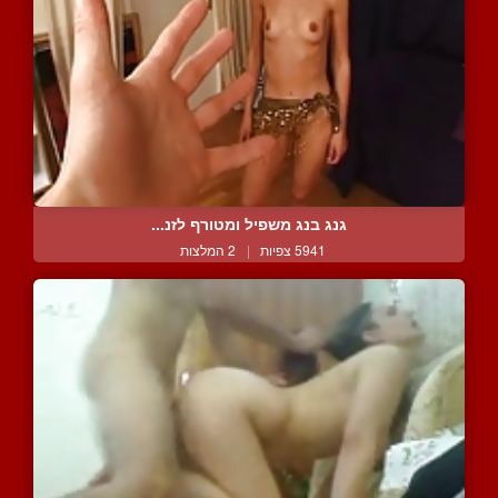
גנג בנג משפיל ומטורף לזנ...
5941 צפיות
|
2 המלצות