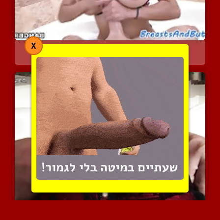
X
מיה נותנת לבולבול פינוק ...
17207 צפיות
|
28 המלצות