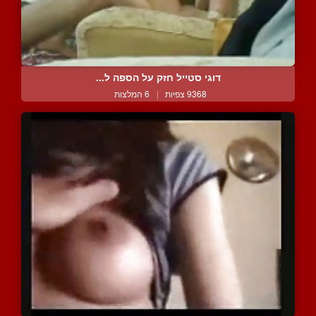
דוגי סטייל חזק על הספה ל...
9368 צפיות
|
6 המלצות