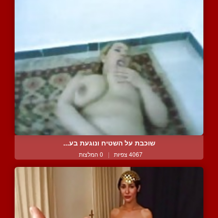
שוכבת על השטיח ונוגעת בע...
4067 צפיות
|
0 המלצות