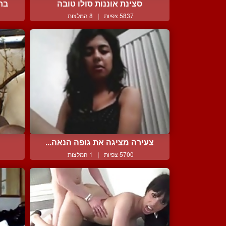
סצינת אוננות סולו טובה
בחו
5837 צפיות
|
8 המלצות
צעירה מציגה את גופה הנאה...
5700 צפיות
|
1 המלצות