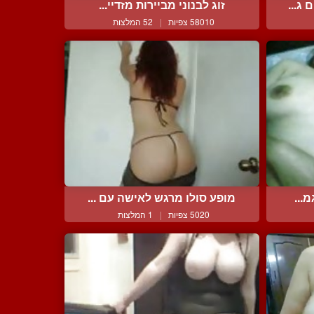
ג...
זוג לבנוני מביירות מזדיי...
58010 צפיות
|
52 המלצות
...
מופע סולו מרגש לאישה עם ...
5020 צפיות
|
1 המלצות