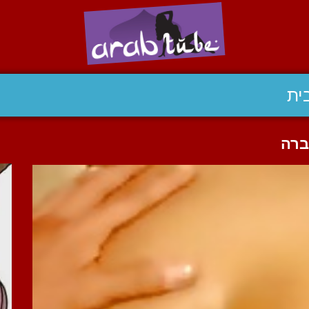
ית
ברה