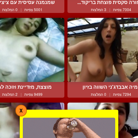
רה סקסית פוצחת בריקוד...
שמנמנה עסיסית עם ציצים 
7004 צפיות
|
3 המלצות
5001 צפיות
|
0 המלצות
מיה אבבדג'ני השווה בזיון
מוצצת, מזדיינת וזוכה לגמ
7294 צפיות
|
0 המלצות
9499 צפיות
|
2 המלצות
X