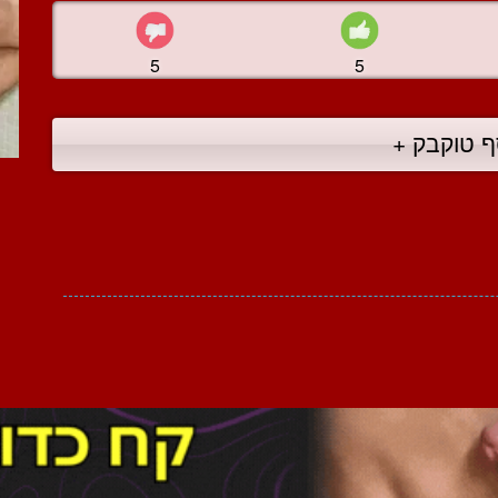
5
5
ף טוקבק +