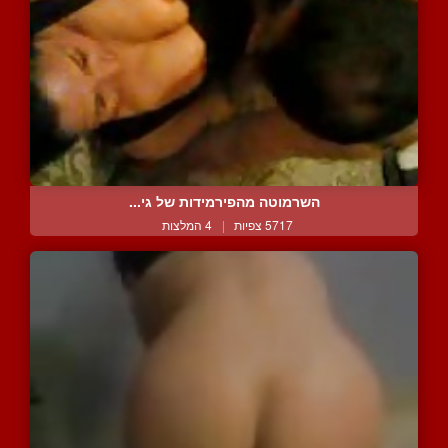
השרמוטה מהפירמידות של גי...
5717 צפיות
|
4 המלצות