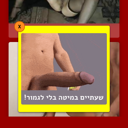
X
נדיה המרוקאית היא זנזונת...
7961 צפיות
|
7 המלצות