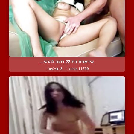
איראנית בת 22 רוצה להרגי...
11799 צפיות
|
8 המלצות