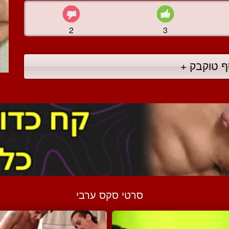
2
3
ף טוקבק +
סרטי סקס ערבי