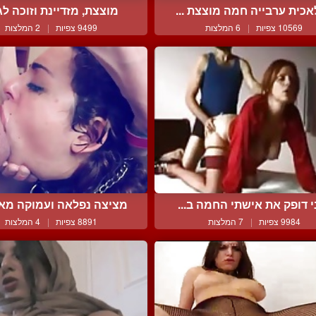
כית ערבייה חמה מוצצת ...
מוצצת, מזדיינת וזוכה לגמ
10569 צפיות
|
6 המלצות
9499 צפיות
|
2 המלצות
י דופק את אישתי החמה ב...
מציצה נפלאה ועמוקה מאחת
9984 צפיות
|
7 המלצות
8891 צפיות
|
4 המלצות