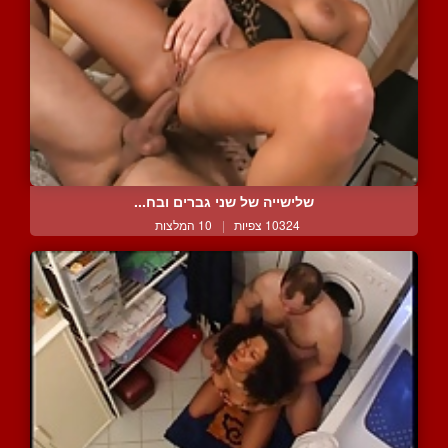
שלישייה של שני גברים ובח...
10324 צפיות
|
10 המלצות