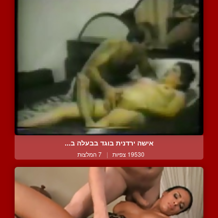
אישה ירדנית בוגד בבעלה ב...
19530 צפיות
|
7 המלצות