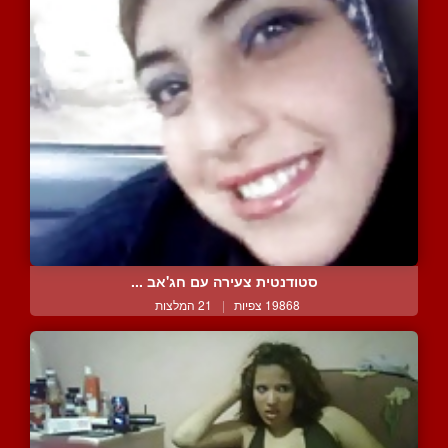
סטודנטית צעירה עם חג'אב ...
19868 צפיות
|
21 המלצות