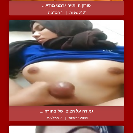
טורקיה ותייר גרמני מזדיי...
6131 צפיות
|
1 המלצות
גמירה על הציצי של בחורה ...
12039 צפיות
|
7 המלצות