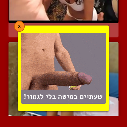
X
זונת רחוב מרוקאית ולקוח ...
8325 צפיות
|
4 המלצות