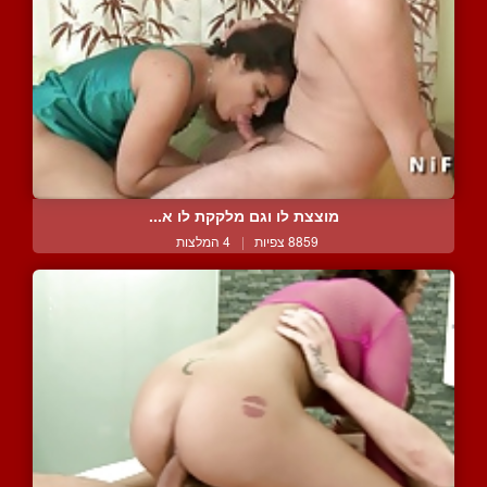
מוצצת לו וגם מלקקת לו א...
8859 צפיות
|
4 המלצות