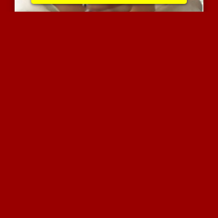
מין אוראלי חלקלק ורטוב ע...
6329 צפיות
|
2 המלצות