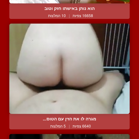
הוא נותן באישתו חזק וטוב
16658 צפיות
|
10 המלצות
מגרה לו את הזין עם הטוס...
6640 צפיות
|
5 המלצות