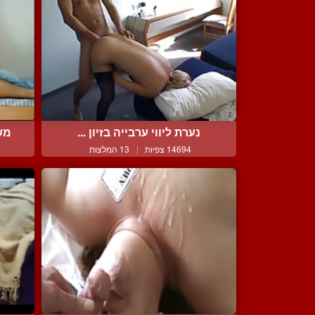
נערת ליווי ערבייה בזיון ...
משח
14694 צפיות
|
13 המלצות