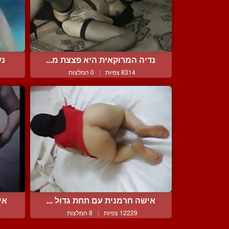
נדיה המרוקאית היא פצצת מ...
נע
8314 צפיות
|
0 המלצות
אישה חרמנית עם תחת גדול ...
אי
12229 צפיות
|
8 המלצות