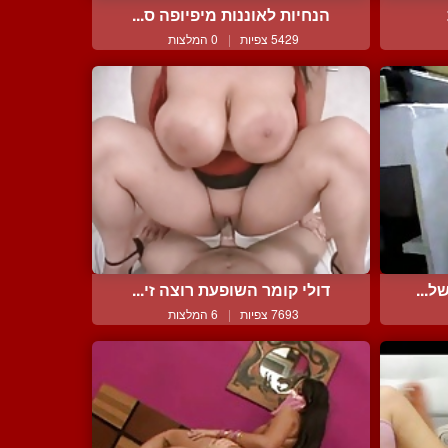
הנחיות לאוננות מיפיופה ס...
5429 צפיות
|
0 המלצות
ל...
דולי קומר השופעת רוצה זי...
7693 צפיות
|
6 המלצות