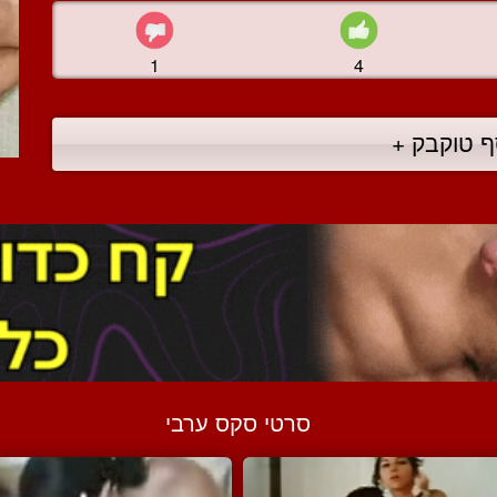
1
4
ף טוקבק +
סרטי סקס ערבי