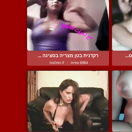
...
רקדנית בטן מצריה בסצינה ...
6984 צפיות
|
0 המלצות