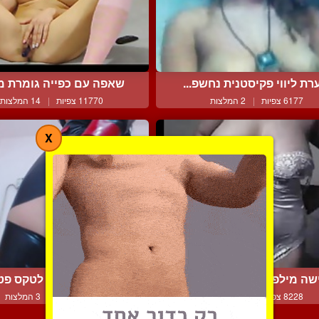
רת ליווי פקיסטנית נחשפ...
שאפה עם כפייה גומרת מול
6177 צפיות
|
2 המלצות
11770 צפיות
|
14 המלצות
X
שה מילפית בכותונת לילה...
כוסית על בבגדי לטקס פטי
8228 צפיות
|
8 המלצות
5622 צפיות
|
3 המלצות