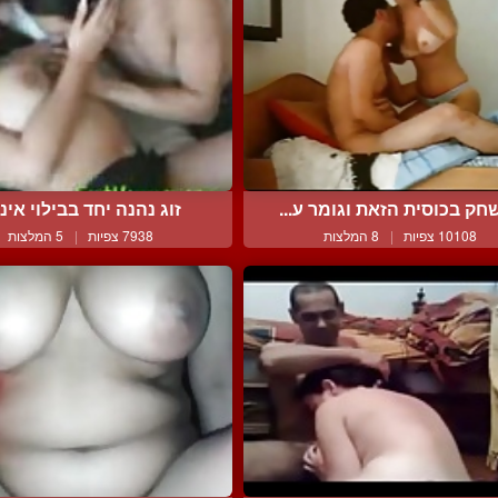
ק בכוסית הזאת וגומר ע...
זוג נהנה יחד בבילוי אינט
10108 צפיות
|
8 המלצות
7938 צפיות
|
5 המלצות