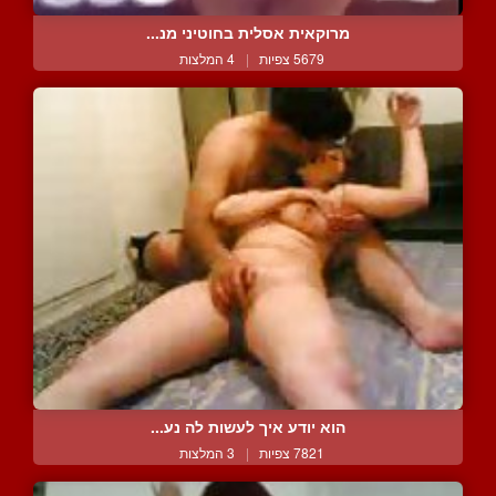
מרוקאית אסלית בחוטיני מנ...
5679 צפיות
|
4 המלצות
הוא יודע איך לעשות לה נע...
7821 צפיות
|
3 המלצות