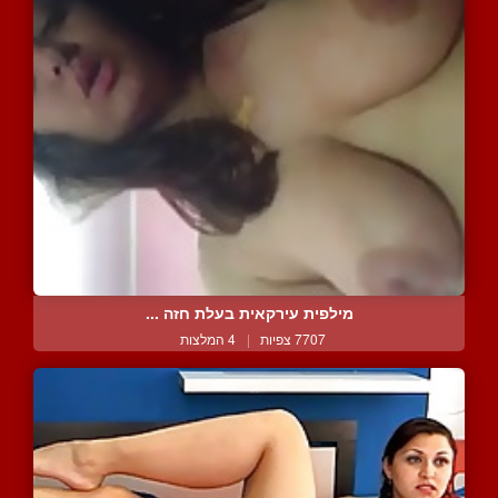
מילפית עירקאית בעלת חזה ...
7707 צפיות
|
4 המלצות