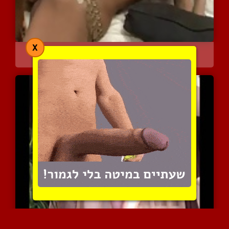
X
פלישה לאיראן
7363 צפיות
|
4 המלצות