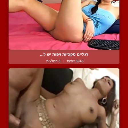
רגליים סקסיות ויפות יש ל...
6945 צפיות
|
5 המלצות